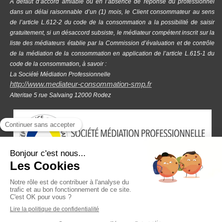
A défaut d’accord amiable ou en l’absence de réponse du professionnel
dans un délai raisonnable d’un (1) mois, le Client consommateur au sens
de l’article L.612-2 du code de la consommation a la possibilité de saisir
gratuitement, si un désaccord subsiste, le médiateur compétent inscrit sur la
liste des médiateurs établie par la Commission d’évaluation et de contrôle
de la médiation de la consommation en application de l’article L.615-1 du
code de la consommation, à savoir :
La Société Médiation Professionnelle
http://www.mediateur-consommation-smp.fr
Alteritae 5 rue Salvaing 12000 Rodez
Plan du site
Mentions légales